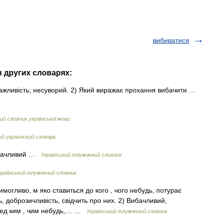
вибиватися
в других словарях:
лажливість; несуворий. 2) Який виражає прохання вибачити …
й словник української мови
й украинский словарь
вибачливий …
Український тлумачний словник
країнський тлумачний словник
имогливо, м яко ставиться до кого , чого небудь, потурає
ь, доброзичливість, свідчить про них. 2) Вибачливий,
еред ким , чим небудь,… …
Український тлумачний словник