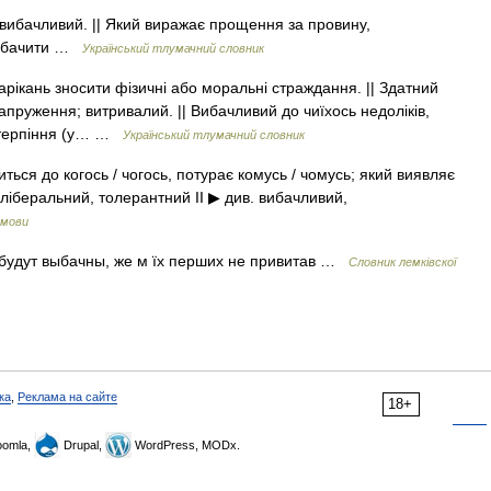
 вибачливий. || Який виражає прощення за провину,
робачити …
Український тлумачний словник
нарікань зносити фізичні або моральні страждання. || Здатний
апруження; витривалий. || Вибачливий до чиїхось недоліків,
ає терпіння (у… …
Український тлумачний словник
ться до когось / чогось, потурає комусь / чомусь; який виявляє
ліберальний, толерантний II ▶ див. вибачливий,
 мови
 будут выбачны, же м їх перших не привитав …
Словник лемківскої
ка
,
Реклама на сайте
18+
omla,
Drupal,
WordPress, MODx.