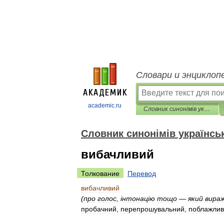
Словари и энциклоп
academic.ru
Словник синонімів української мови
Словник синонімів українсь
вибачливий
Толкование
Перевод
вибачливий
(
про
голос
, і
нтонац
і
ю
тощо
—
який
вира
пробачний
,
перепрошувальний
,
поблажли