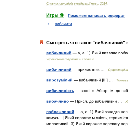
Словник
синон
і
м
і
в
української
мови
.
2014
.
Игры ⚽
Поможем написать реферат
вибачити
Смотреть что такое "вибачливий" 
вибачливий
— а, е. 1) Який виявляє поб
Український тлумачний словник
вибачливий
— прикметник …
Орфографічни
вирозумілий
— вибачливий [III] …
Толковы
вибачливість
— вості, ж. Абстр. ім. до 
вибачливо
— Присл. до вибачливий …
У
поблажливий
— а, е. 1) Який занадто нев
комусь. || Який виражає м якість, терпиміст
милостивий. 3) Який виражає перевагу п