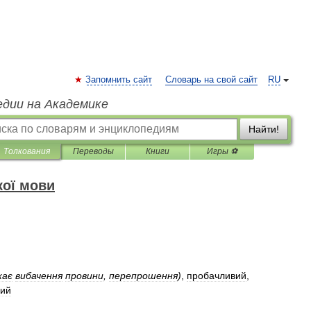
Запомнить сайт
Словарь на свой сайт
RU
едии на Академике
Найти!
Толкования
Переводы
Книги
Игры ⚽
кої мови
жає
вибачення
провини
,
перепрошення
)
,
пробачливий
,
вий