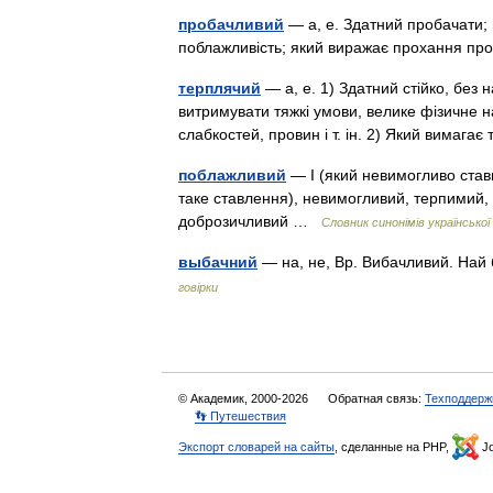
пробачливий
— а, е. Здатний пробачати;
поблажливість; який виражає прохання п
терплячий
— а, е. 1) Здатний стійко, без 
витримувати тяжкі умови, велике фізичне н
слабкостей, провин і т. ін. 2) Який вимаг
поблажливий
— I (який невимогливо стави
таке ставлення), невимогливий, терпимий, 
доброзичливий …
Словник синонімів української
выбачний
— на, не, Вр. Вибачливий. Най
говірки
© Академик, 2000-2026
Обратная связь:
Техподдерж
👣 Путешествия
Экспорт словарей на сайты
, сделанные на PHP,
Jo